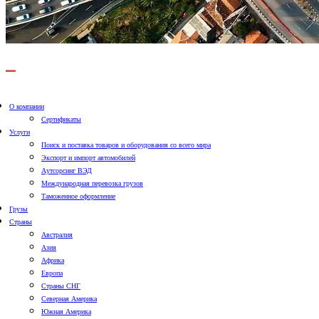
О компании
Сертификаты
Услуги
Поиск и поставка товаров и оборудования со всего мира
Экспорт и импорт автомобилей
Аутсорсинг ВЭД
Международная перевозка грузов
Таможенное оформление
Грузы
Страны
Австралия
Азия
Африка
Европа
Страны СНГ
Северная Америка
Южная Америка