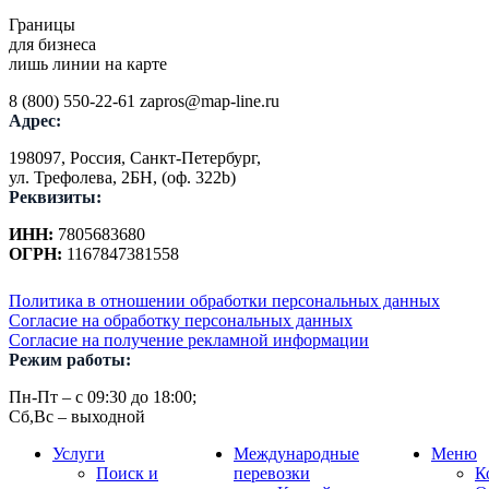
Границы
для бизнеса
лишь линии на карте
8 (800) 550-22-61
zapros@map-line.ru
Адрес:
198097, Россия, Санкт-Петербург,
ул. Трефолева, 2БН, (оф. 322b)
Реквизиты:
ИНН:
7805683680
ОГРН:
1167847381558
Политика в отношении обработки персональных данных
Согласие на обработку персональных данных
Согласие на получение рекламной информации
Режим работы:
Пн-Пт – с 09:30 до 18:00;
Сб,Вс – выходной
Услуги
Международные
Меню
Поиск и
перевозки
К