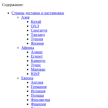
Содержание:
Страны доставки и растаможки
Азия
Китай
ОАЭ
Сингапур
Таиланд
Турция
Япония
Африка
Алжир
Египет
Камерун
Тунис
Марокко
ЮАР
Европа
Англия
Германия
Испания
Польша
Финляндия
Франция