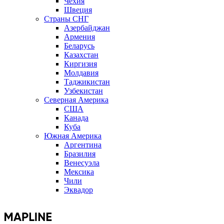
Чехия
Швеция
Страны СНГ
Азербайджан
Армения
Беларусь
Казахстан
Киргизия
Молдавия
Таджикистан
Узбекистан
Северная Америка
США
Канада
Куба
Южная Америка
Аргентина
Бразилия
Венесуэла
Мексика
Чили
Эквадор