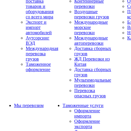
поставка
Контейнерные
О
товаров и
перевозки
С
оборудования
Воздушные
П
со всего мира
перевозки грузов
к
Экспорт и
Международные
Б
импорт
морские
В
автомобилей
перевозки
Н
Аутсорсинг
Международные
К
ВЭД
автоперевозки
Международная
Доставка сборных
перевозка
грузов
грузов
ЖД Перевозки из
Таможенное
Китая
оформление
Доставка сборных
грузов
Мультимодальные
перевозки
Перевозка
опасных грузов
Мы перевозим
Таможенные услуги
Оформление
импорта
Оформление
экспорта