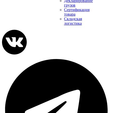
Декларирование
грузов
Сертификация
товара
Складская
логистика