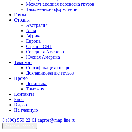
Международная перевозка грузов
Таможенное оформление
Грузы
Страны
Австралия
Азия
Африка
Европа
Страны СНГ
Северная Америка
Южная Америка
Таможня
Сертификация товаров
Декларирование грузов
Промо
Логистика
Таможня
Контакты
Блог
Видео
На главную
8 (800) 550-22-61
zapros@map-line.ru
Оставить заявку